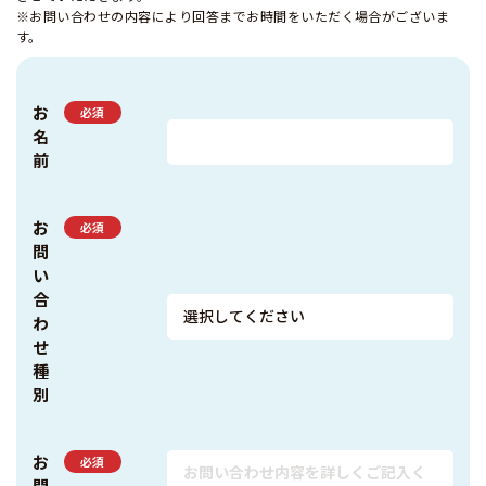
※お問い合わせの内容により回答までお時間をいただく場合がございま
す。
お
必須
名
前
お
必須
問
い
合
わ
せ
種
別
お
必須
問