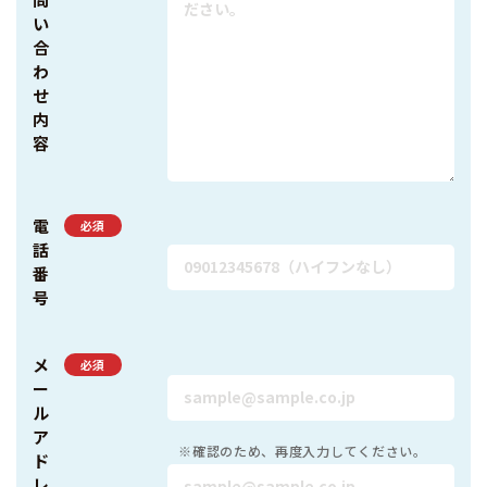
い
合
わ
せ
内
容
電
必須
話
番
号
メ
必須
ー
ル
ア
※確認のため、再度入力してください。
ド
レ