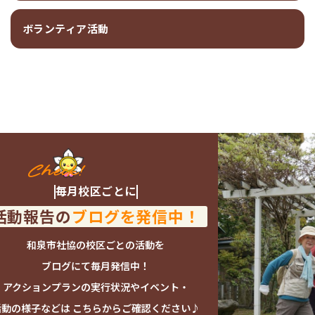
ボランティア活動
毎月校区ごとに
活動報告の
ブログを発信中！
和泉市社協の校区ごとの活動を
ブログにて毎月発信中！
アクションプランの実行状況やイベント・
活動の様子などは
こちらからご確認ください♪