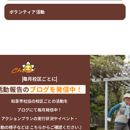
ボランティア活動
毎月校区ごとに
活動報告の
ブログを発信中！
和泉市社協の校区ごとの活動を
ブログにて毎月発信中！
アクションプランの実行状況やイベント・
活動の様子などは
こちらからご確認ください♪