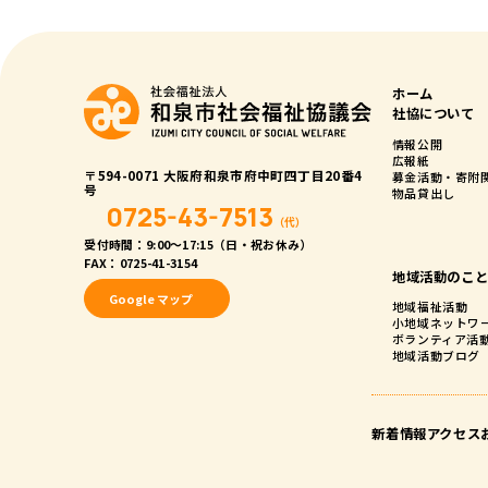
ホーム
社協について
情報公開
広報紙
〒594-0071 大阪府和泉市府中町四丁目20番4
募金活動・寄附
号
物品貸出し
0725-43-7513
（代）
受付時間：9:00〜17:15（日・祝お休み）
FAX：0725-41-3154
地域活動のこ
Google マップ
地域福祉活動
小地域ネットワ
ボランティア活
地域活動ブログ
新着情報
アクセス