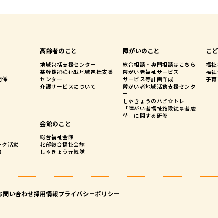
高齢者のこと
障がいのこと
こど
地域包括支援センター
総合相談・専門相談はこちら
福祉
基幹機能強化型地域包括支援
障がい者福祉サービス
福祉
関係
センター
サービス等計画作成
子育
介護サービスについて
障がい者地域活動支援センタ
ー
しゃきょうのハピ☆トレ
「障がい者福祉施設従事者虐
待」に関する研修
と
会館のこと
総合福祉会館
ーク活動
北部総合福祉会館
動
しゃきょう元気隊
お問い合わせ
採用情報
プライバシーポリシー